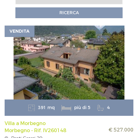
RICERCA
VENDITA
391 mq
più di 5
4
Villa a Morbegno
€ 527.000
Morbegno - Rif. IV260148