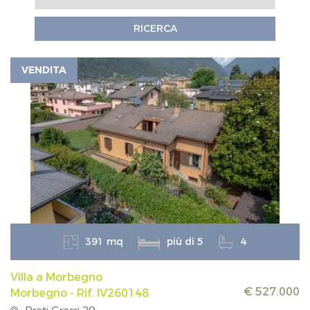
RICERCA
VENDITA
391 mq
più di 5
4
Villa a Morbegno
€ 527.000
Morbegno - Rif. IV260148